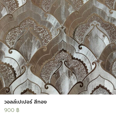
วอลล์เปเปอร์ สีทอง
900
฿