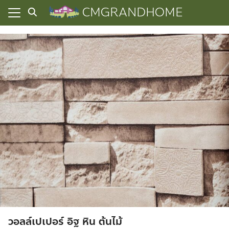
Skip
CMGRANDHOME
to
content
ยความเป็นส่วนตัว
ทั้งหมด
ที่ผ่านมา
อเรา
วอลล์เปเปอร์ อิฐ หิน ต้นไม้