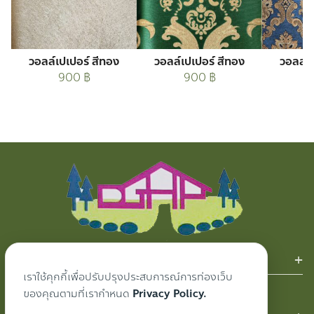
วอลล์เปเปอร์ สีทอง
วอลล์เปเปอร์ สีทอง
วอลล์เ
900
฿
900
฿
สินค้าของเรา
เราใช้คุกกี้เพื่อปรับปรุงประสบการณ์การท่องเว็บ
ผ้าม่าน
ของคุณตามที่เรากำหนด
Privacy Policy.