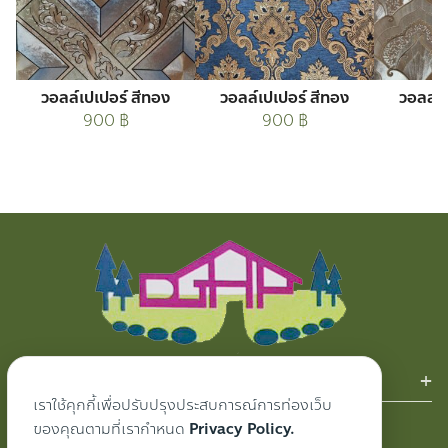
วอลล์เปเปอร์ สีทอง
วอลล์เปเปอร์ สีทอง
วอลล์เ
900
฿
900
฿
สินค้าของเรา
เราใช้คุกกี้เพื่อปรับปรุงประสบการณ์การท่องเว็บ
ผ้าม่าน
ของคุณตามที่เรากำหนด
Privacy Policy.