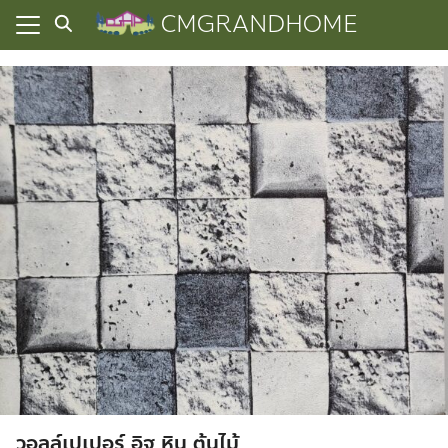
Skip
CMGRANDHOME
to
content
ยความเป็นส่วนตัว
ทั้งหมด
ที่ผ่านมา
อเรา
วอลล์เปเปอร์ อิฐ หิน ต้นไม้