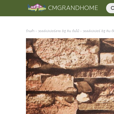
Skip
Prod
CMGRANDHOME
to
sear
content
ร้านค้า
›
วอลล์เปเปอร์ลาย อิฐ หิน ต้นไม้
›
วอลล์เปเปอร์ อิฐ หิน ต้