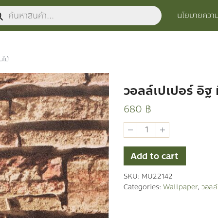
ucts
นโยบายความเ
ch
นไม้
วอลล์เปเปอร์ อิฐ ห
680
฿
วอ
ลล์
เปเปอร์
อิฐ
Add to cart
หิน
ต้นไม้
SKU:
MU22142
quantity
Categories:
Wallpaper
,
วอลล์