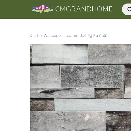
Skip
Prod
CMGRANDHOME
to
sear
content
ร้านค้า
›
Wallpaper
›
วอลล์เปเปอร์ อิฐ หิน ต้นไม้