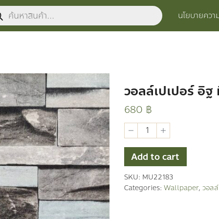
ucts
นโยบายความเ
ch
วอลล์เปเปอร์ อิฐ ห
680
฿
วอ
ลล์
เปเปอร์
อิฐ
Add to cart
หิน
ต้นไม้
SKU:
MU22183
quantity
Categories:
Wallpaper
,
วอลล์