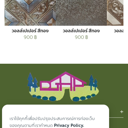
วอลล์เปเปอร์ สีทอง
วอลล์เปเปอร์ สีทอง
วอลล์เ
900
฿
900
฿
สินค้าของเรา
เราใช้คุกกี้เพื่อปรับปรุงประสบการณ์การท่องเว็บ
ผ้าม่าน
ของคุณตามที่เรากำหนด
Privacy Policy.