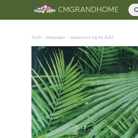
Skip
Prod
CMGRANDHOME
to
sear
content
ร้านค้า
›
Wallpaper
›
วอลล์เปเปอร์ อิฐ หิน ต้นไม้