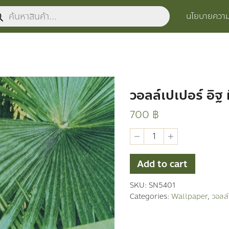
ucts
นโยบายความเ
ch
วอลล์เปเปอร์ อิฐ ห
700
฿
วอ
ลล์
เปเปอร์
อิฐ
Add to cart
หิน
ต้นไม้
SKU:
SN5401
quantity
Categories:
Wallpaper
,
วอลล์