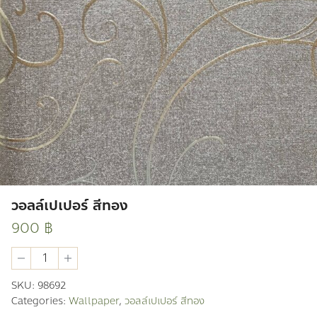
วอลล์เปเปอร์ สีทอง
900
฿
วอ
ลล์
เปเปอร์
SKU:
98692
สี
Categories:
Wallpaper
,
วอลล์เปเปอร์ สีทอง
ทอง