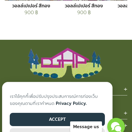
วอลล์เปเปอร์ สีทอง
วอลล์เปเปอร์ สีทอง
วอลล์เ
900
฿
900
฿
สินค้าของเรา
เราใช้คุกกี้เพื่อปรับปรุงประสบการณ์การท่องเว็บ
ผ้าม่าน
ของคุณตามที่เรากำหนด
Privacy Policy.
ผลงานของเรา
ACCEPT
ติดต่อเรา
Message us