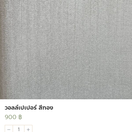
วอลล์เปเปอร์ สีทอง
900
฿
วอ