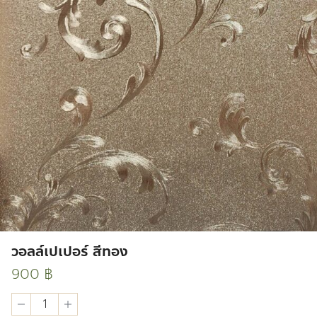
วอลล์เปเปอร์ สีทอง
900
฿
วอ
ลล์