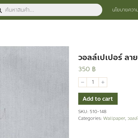
ucts
นโยบายความเ
ch
วอลล์เปเปอร์ ลายท
350
฿
วอ
ลล์
เปเปอร์
ลาย
Add to cart
ทั่วไป
quantity
SKU:
510-148
Categories:
Wallpaper
,
วอลล์