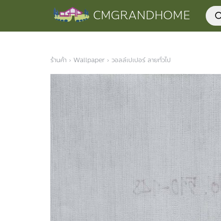
Skip
Prod
CMGRANDHOME
to
sear
content
ร้านค้า
›
Wallpaper
›
วอลล์เปเปอร์ ลายทั่วไป