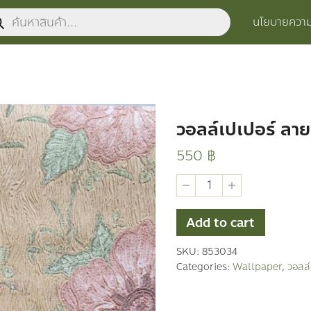
ucts
นโยบายความเ
ch
วอลล์เปเปอร์ ลายท
550
฿
วอ
ลล์
เปเปอร์
ลาย
Add to cart
ทั่วไป
quantity
SKU:
853034
Categories:
Wallpaper
,
วอลล์