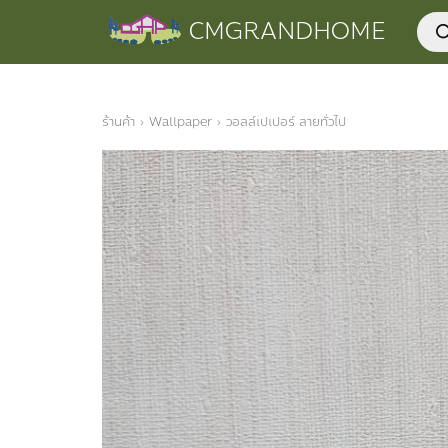
Skip
Prod
CMGRANDHOME
to
sear
content
ร้านค้า
›
Wallpaper
›
วอลล์เปเปอร์ ลายทั่วไป