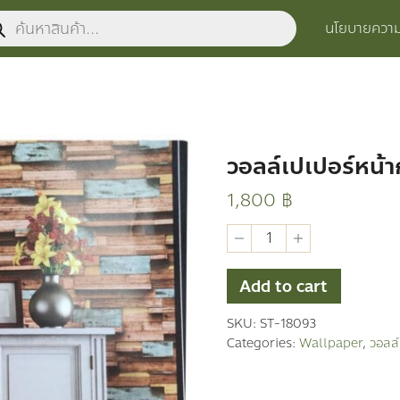
ucts
นโยบายความเ
ch
วอลล์เปเปอร์หน้า
1,800
฿
วอ
ลล์
เปเปอร์
หน้า
Add to cart
กว้าง
3D
SKU:
ST-18093
quantity
Categories:
Wallpaper
,
วอลล์