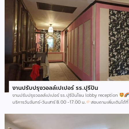
ภายใน #ตกแต่งบ้านเชียงใหม่
งานปรับปรุงวอลล์เปเปอร์ รร.ปุรีปัน
งานปรับปรุงวอลล์เปเปอร์ รร.ปุรีปันโซน lobby reception
บริการวันจันทร์-วันเสาร์ 8.00 -17.00 น.
สอบถามเพิ่มเติมได้ที่
053-103744,
084-169-6644
cmgrandhomehttp://www.facebook.com/chiangmaig
วอลล์เปเปอร์ราคาถูก #วอลล์เปเปอร์เชียงใหม่ #ผ้าม่าน #ผ้าม่านเ