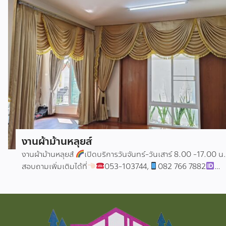
#ตกแต่งบ้านเชียงใหม่ #ตกแต่งภายใน
งานผ้าม้านหลุยส์
งานผ้าม้านหลุยส์
เปิดบริการวันจันทร์-วันเสาร์ 8.00 -17.00 น
สอบถามเพิ่มเติมได้ที่
053-103744,
082 766 7882
cmgrandhomehttp://www.facebook.com/chiangmaig
ผ้าม่านหลุยส์ #ผ้าม่านเชียงใหม่ #ผ้าม่าน #วอลล์เปเปอร์เชียงใหม่